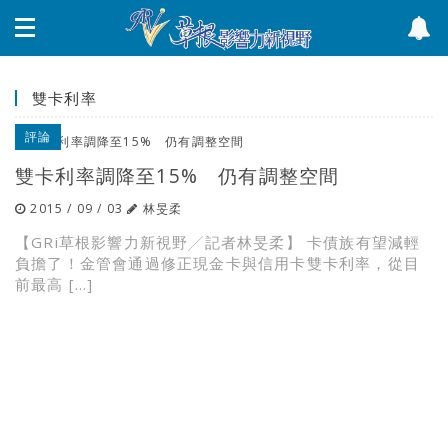
雙卡利率
評論
雙卡利率調降至15% 仍有調整空間
2015 / 09 / 03
林旻柔
【GRi草根影響力新視野╱記者林旻柔】 卡債族有望減輕
負擔了！金管會通過修正現金卡與信用卡雙卡利率，從目
前最高 […]