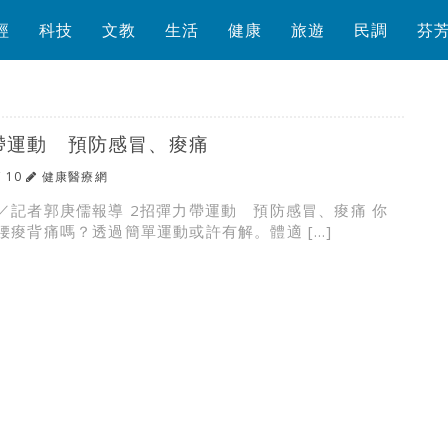
經
科技
文教
生活
健康
旅遊
民調
芬
帶運動 預防感冒、痠痛
/ 10
健康醫療網
／記者郭庚儒報導 2招彈力帶運動 預防感冒、痠痛 你
腰痠背痛嗎？透過簡單運動或許有解。體適 […]