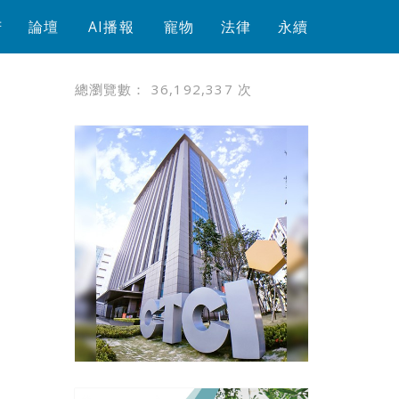
芳
論壇
AI播報
寵物
法律
永續
總瀏覽數：
36,192,337
次