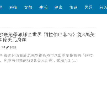
經
科技
文教
生活
健康
旅遊
民調
芬
抄底絕學狠賺全世界 阿拉伯巴菲特》從3萬美
00億美元身家
/ 24
財訊
靜 被迪化街布莊老先覺視為股市進出重要指標的「阿拉
 究竟有何能耐從3萬美元起家，累積至3 […]