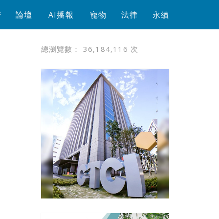
芳
論壇
AI播報
寵物
法律
永續
總瀏覽數：
36,184,116
次