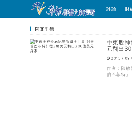
評論
財
阿瓦里德
中東股神
元翻出3
2015 / 09 
作者：陳敏
伯巴菲特」，