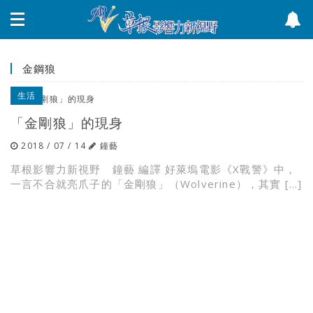
金鋼狼
生活
「金剛狼」的現身
2018 / 07 / 14
鐘藝
草根影響力新視野 鐘藝 編譯 好萊塢電影《X戰警》中，
一言不合就亮爪子的「金剛狼」（Wolverine），其實 […]