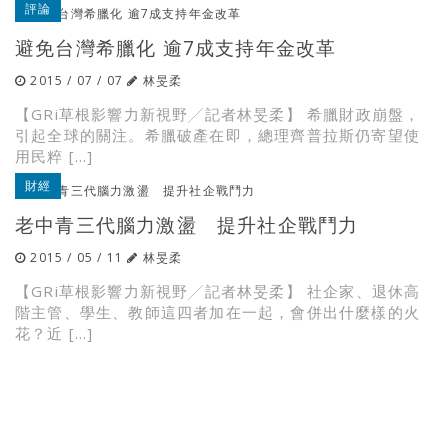
評論
避免台灣希臘化 逾7成支持年金改革
2015 / 07 / 07
林旻柔
【GRi草根影響力新視野╱記者林旻柔】 希臘財政崩盤，
引起全球的關注。希臘破產在即，總理齊普拉斯仍寄望使
用民粹 […]
財經
老中青三代腦力激盪 提升社企戰鬥力
2015 / 05 / 11
林旻柔
【GRi草根影響力新視野╱記者林旻柔】 社企家、退休高
階主管、學生、教師這四者加在一起，會併出什麼樣的火
花？近 […]