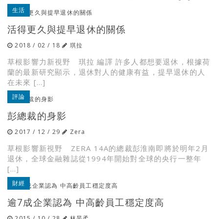
生活
活得更久與提早退休的關係
2018 / 02 / 18
琪拉
草根影響力新視野 琪拉 編譯 許多人都想要退休，根據荷
蘭的最新研究顯示，退休對人的健康有益，提早退休的人
在未來 […]
評論
彭總裁的身影
2017 / 12 / 29
Zera
草根影響新視野 ZERA 14A的總裁彭淮南即將於明年2月
退休，全球金融雜誌從1994年開始對全球的央行一整年
[…]
財經
逾7成企業認為 中高齡員工穩定度高
2015 / 10 / 28
林旻柔