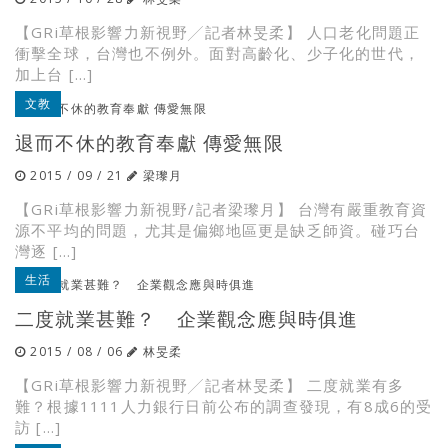
【GRi草根影響力新視野╱記者林旻柔】 人口老化問題正
衝擊全球，台灣也不例外。面對高齡化、少子化的世代，
加上台 […]
文教
退而不休的教育奉獻 傳愛無限
2015 / 09 / 21
梁瓈月
【GRi草根影響力新視野/記者梁瓈月】 台灣有嚴重教育資
源不平均的問題，尤其是偏鄉地區更是缺乏師資。碰巧台
灣逐 […]
生活
二度就業甚難？ 企業觀念應與時俱進
2015 / 08 / 06
林旻柔
【GRi草根影響力新視野╱記者林旻柔】 二度就業有多
難？根據1111人力銀行日前公布的調查發現，有8成6的受
訪 […]