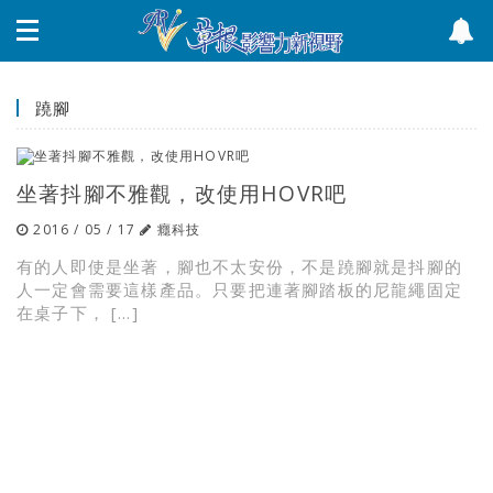
蹺腳
坐著抖腳不雅觀，改使用HOVR吧
2016 / 05 / 17
癮科技
有的人即使是坐著，腳也不太安份，不是蹺腳就是抖腳的
人一定會需要這樣產品。只要把連著腳踏板的尼龍繩固定
在桌子下， […]