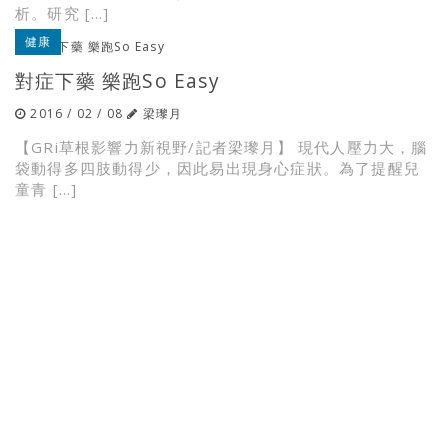
析。研究 […]
健康
對症下藥 樂跑So Easy
2016 / 02 / 08
梁瓈月
【GRi草根影響力新視野/記者梁瓈月】 現代人壓力大，腦
袋動得多四肢動得少，因此易出現身心症狀。為了提醒兒
童青 […]