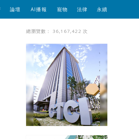
芳
論壇
AI播報
寵物
法律
永續
總瀏覽數：
36,167,422
次