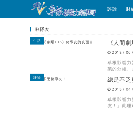
評論
財
豬隊友
生活
《人間劇
2018 / 06 
草根影響力
業的分組。
評論
總是不乏
2018 / 04 
草根影響力
友！」此理