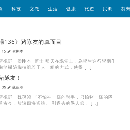
經
科技
文教
生活
健康
旅遊
民調
芬
場136》豬隊友的真面目
/ 15
侯剛本
新視野 侯剛本 博士 那天在課堂上，為學生進行學期作
由於採隨機抽籤若干人一組的方式，使得 […]
豬隊友！
/ 09
魏孫鴻
新視野 魏孫鴻 「不怕神一樣的對手，只怕豬一樣的隊
通古今，放諸四海皆準。 剛過去的愚人節， […]