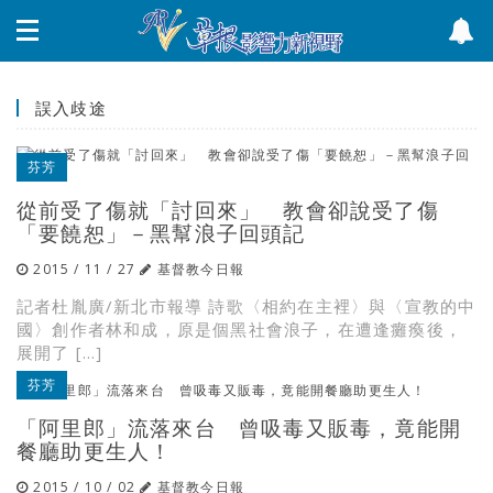
誤入歧途
芬芳
從前受了傷就「討回來」 教會卻說受了傷
「要饒恕」－黑幫浪子回頭記
2015 / 11 / 27
基督教今日報
記者杜胤廣/新北市報導 詩歌〈相約在主裡〉與〈宣教的中
國〉創作者林和成，原是個黑社會浪子，在遭逢癱瘓後，
展開了 […]
芬芳
「阿里郎」流落來台 曾吸毒又販毒，竟能開
餐廳助更生人！
2015 / 10 / 02
基督教今日報