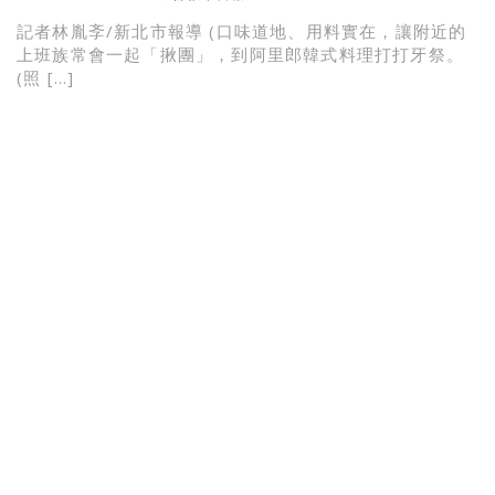
記者林胤斈/新北市報導 (口味道地、用料實在，讓附近的
上班族常會一起「揪團」，到阿里郎韓式料理打打牙祭。
(照 […]