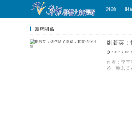
評論
財
親密關係
劉若英：
2015 / 08 
作者：李宜
茶」劉若英