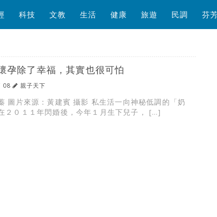
經
科技
文教
生活
健康
旅遊
民調
芬
懷孕除了幸福，其實也很可怕
/ 08
親子天下
蓁 圖片來源：黃建賓 攝影 私生活一向神秘低調的「奶
在２０１１年閃婚後，今年１月生下兒子， […]