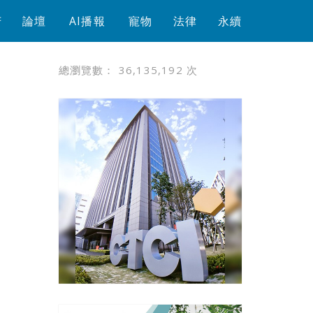
芳
論壇
AI播報
寵物
法律
永續
總瀏覽數：
36,135,192
次