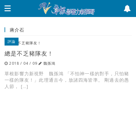
蔣介石
評論
總是不乏豬隊友！
2018 / 04 / 09
魏孫鴻
草根影響力新視野 魏孫鴻 「不怕神一樣的對手，只怕豬
一樣的隊友！」此理通古今，放諸四海皆準。 剛過去的愚
人節， […]