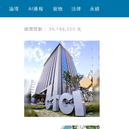
芳
論壇
AI播報
寵物
法律
永續
總瀏覽數：
36,188,330
次