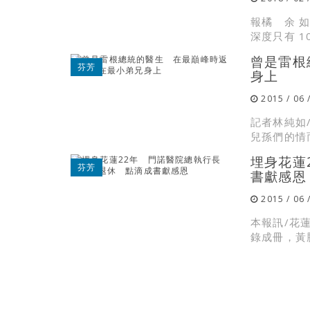
報橘 余 如
深度只有 1
曾是雷根
芬芳
身上
2015 / 06 
記者林純如
兒孫們的情
埋身花蓮
芬芳
書獻感恩
2015 / 06 
本報訊/花
錄成冊，黃