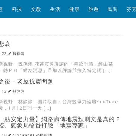
經
科技
文教
生活
健康
旅遊
民調
芬
悲哀
/ 22
魏孫鴻
新視野 魏孫鴻 花蓮震災所謂的「善款爭議」經由某
」轉ＰＯ「網友消息」且加以評論並拉入特定網 […]
之後－老屋抗震問題
/ 13
林諍諍
新視野 林諍諍 圖片取自：台灣競爭力論壇YouTube
，1月12日同一天 […]
一點安定力量】網路瘋傳地震預測文是真的？
授、氣象局輪番打臉「地震專家」
/ 10
CitiOrange 公民報橘