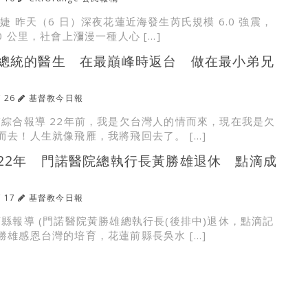
婕 昨天（6 日）深夜花蓮近海發生芮氏規模 6.0 強震，
0 公里，社會上瀰漫一種人心 […]
總統的醫生 在最巔峰時返台 做在最小弟兄
/ 26
基督教今日報
/綜合報導 22年前，我是欠台灣人的情而來，現在我是欠
而去！人生就像飛雁，我將飛回去了。 […]
22年 門諾醫院總執行長黃勝雄退休 點滴成
/ 17
基督教今日報
蓮縣報導 (門諾醫院黃勝雄總執行長(後排中)退休，點滴記
勝雄感恩台灣的培育，花蓮前縣長吳水 […]