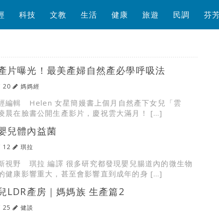
經
科技
文教
生活
健康
旅遊
民調
芬
產片曝光！最美產婦自然產必學呼吸法
/ 20
媽媽經
經編輯 Helen 女星簡嫚書上個月自然產下女兒「雲
凌晨在臉書公開生產影片，慶祝雲大滿月！ […]
嬰兒體內益菌
/ 12
琪拉
新視野 琪拉 編譯 很多研究都發現嬰兒腸道內的微生物
的健康影響重大，甚至會影響直到成年的身 […]
兒LDR產房｜媽媽族 生產篇2
/ 25
健談