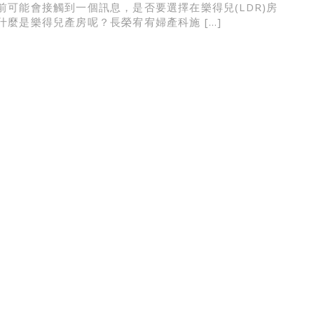
前可能會接觸到一個訊息，是否要選擇在樂得兒(LDR)房
什麼是樂得兒產房呢？長榮宥宥婦產科施 […]