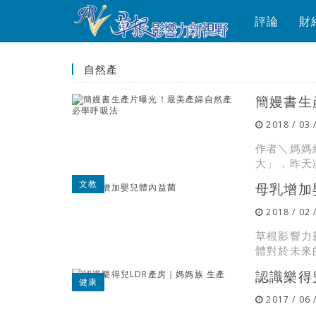
評論
財
自然產
簡嫚書生
2018 / 03 
作者＼媽媽
大」，昨天
文教
母乳增加
2018 / 02 
草根影響力
體對於未來
認識樂得
健康
2017 / 06 