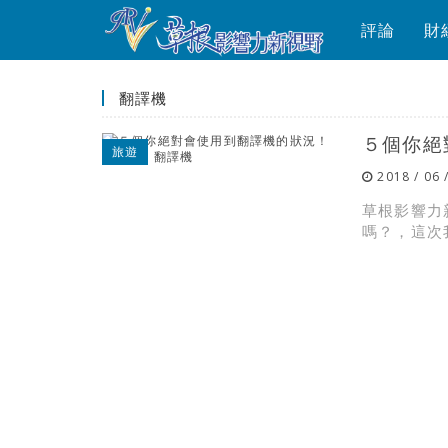
評論
財
翻譯機
５個你絕對
旅遊
2018 / 06 
草根影響力新
嗎？，這次