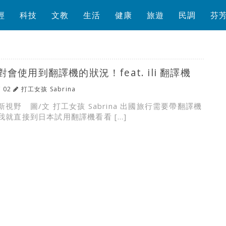
經
科技
文教
生活
健康
旅遊
民調
芬
會使用到翻譯機的狀況！feat. ili 翻譯機
/ 02
打工女孩 Sabrina
視野 圖/文 打工女孩 Sabrina 出國旅行需要帶翻譯機
我就直接到日本試用翻譯機看看 […]