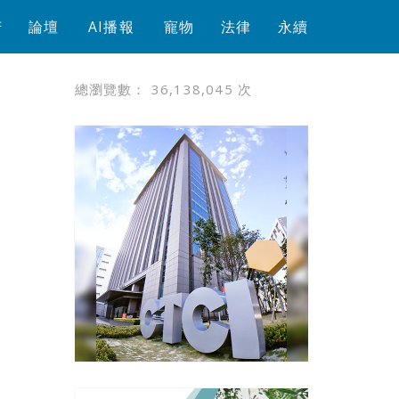
芳
論壇
AI播報
寵物
法律
永續
總瀏覽數：
36,138,045
次