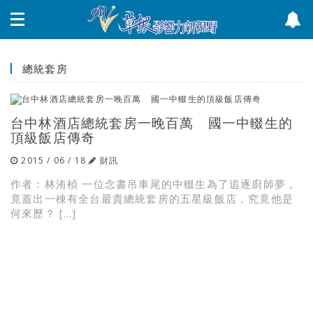
總統套房
台中林酒店總統套房一晚百萬 國一中輟生的
頂級飯店傳奇
2015 / 06 / 18
財訊
作者：林洧楨 一位念書吊車尾的中輟生為了追逐廚師夢，
竟蓋出一棟有全台最貴總統套房的五星級飯店，究竟他是
何來歷？ […]