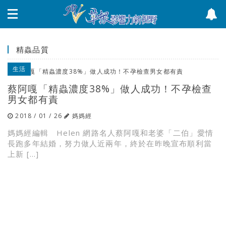
精蟲品質
生活
蔡阿嘎「精蟲濃度38%」做人成功！不孕檢查
男女都有責
2018 / 01 / 26
媽媽經
媽媽經編輯 Helen 網路名人蔡阿嘎和老婆「二伯」愛情
長跑多年結婚，努力做人近兩年，終於在昨晚宣布順利當
上新 […]