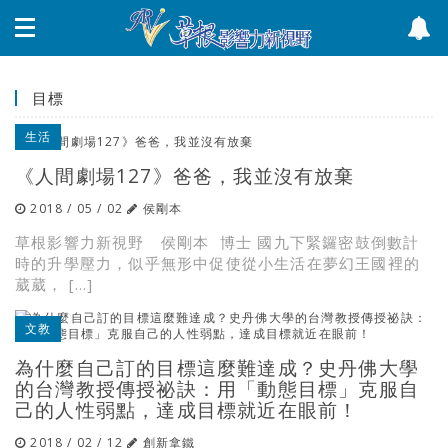
目標
生活
《人間劇場127》爸爸，我並沒有放棄
2018 / 05 / 02
侯剛本
草根影響力新視野 侯剛本 博士 國九下緊鑼密鼓倒數計
時的升學壓力，似乎無形中促使從小生活在夢幻王國裡的
葳葳， […]
文教
為什麼自己訂的目標這麼難達成？史丹佛大學
的台灣教授傳授祕訣：用「動態目標」克服自
己的人性弱點，達成目標就近在眼前！
2018 / 02 / 12
創新拿鐵