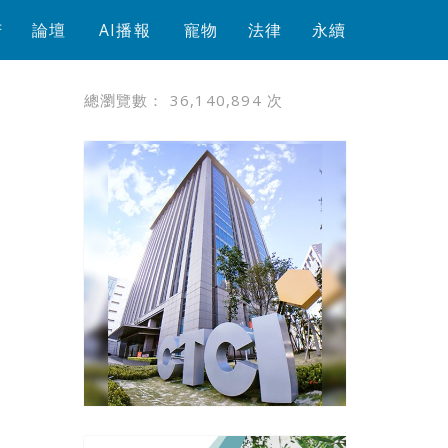
芳
論壇
AI播報
寵物
法律
永續
總瀏覽數：
36,140,894
次