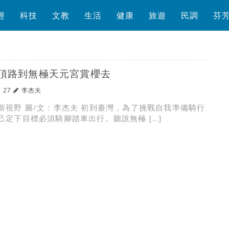
經
科技
文教
生活
健康
旅遊
民調
芬
頂路到無極天元宮賞櫻去
/ 27
李杰夫
新視野 圖/文：李杰夫 初到臺灣，為了挑戰自我準備騎行
己定下目標必須騎腳踏車出行。聽說無極 […]