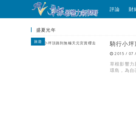
評論
財
盛夏光年
旅遊
騎行小坪
2015 / 07 
草根影響力
環島，為自