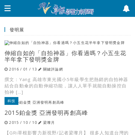
發明展
伸縮自如的「自拍神器」你看過嗎？小五生花
半年拿下發明獎金牌
2016 / 01 / 13
關鍵評論網
撰文：Yang 高雄市東光國小5年級學生把熱銷的自拍神器
結合自動傘的自動伸縮功能，讓人人單手就能自動操控自
拍神 […]
科技
2015鉑金獎 亞洲發明再創高峰
2015 / 10 / 10
梁瓈月
【GRi草根影響力新視野/記者梁瓈月】 很多人知道台灣的