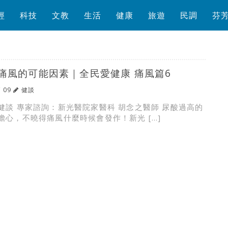
經
科技
文教
生活
健康
旅遊
民調
芬
痛風的可能因素｜全民愛健康 痛風篇6
/ 09
健談
健談 專家諮詢：新光醫院家醫科 胡念之醫師 尿酸過高的
擔心，不曉得痛風什麼時候會發作！新光 […]