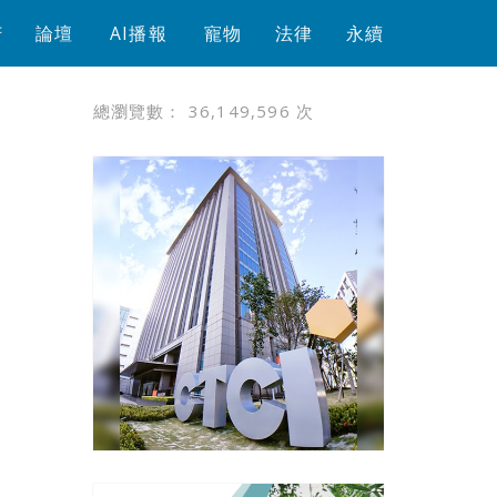
芳
論壇
AI播報
寵物
法律
永續
總瀏覽數：
36,149,596
次