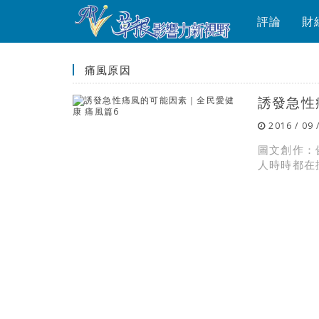
評論
財
痛風原因
誘發急性
2016 / 09 
圖文創作：
人時時都在