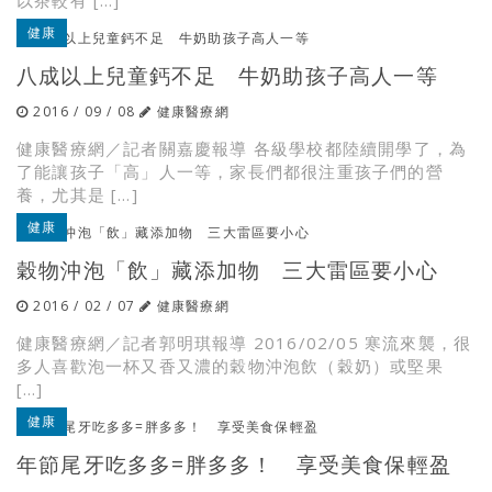
以茶較有 […]
健康
八成以上兒童鈣不足 牛奶助孩子高人一等
2016 / 09 / 08
健康醫療網
健康醫療網／記者關嘉慶報導 各級學校都陸續開學了，為
了能讓孩子「高」人一等，家長們都很注重孩子們的營
養，尤其是 […]
健康
穀物沖泡「飲」藏添加物 三大雷區要小心
2016 / 02 / 07
健康醫療網
健康醫療網／記者郭明琪報導 2016/02/05 寒流來襲，很
多人喜歡泡一杯又香又濃的穀物沖泡飲（穀奶）或堅果
[…]
健康
年節尾牙吃多多=胖多多！ 享受美食保輕盈