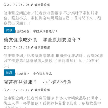
2017 / 06 / 05
健康醫療網
健康醫療網記者╱記者蘇湘雲報導 不少媽咪平常忙於家
務、照顧小孩，常忙到沒時間照顧自己，長時間下來，很
容易出現腰 […]
健康
糖友健康吃外食 哪些原則要遵守？
2017 / 03 / 29
健康醫療網
健康醫療網／記者關嘉慶報導 根據健保署統計，台灣20歲
以下罹患第2型糖尿病人數較10年前增加11％，20至40
[…]
健康
喝茶有益健康？ 小心這些行為
2017 / 02 / 17
健康醫療網
健康醫療網／記者郭庚儒報導 許多人會喝飲品取代喝水，
街上人手一杯手搖飲！營養師林若君表指出，各類飲品中