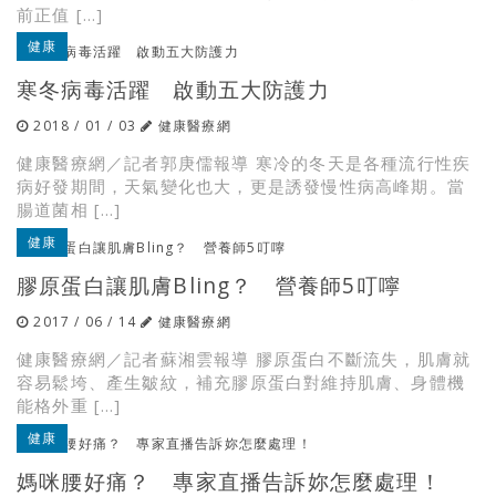
前正值 […]
健康
寒冬病毒活躍 啟動五大防護力
2018 / 01 / 03
健康醫療網
健康醫療網／記者郭庚儒報導 寒冷的冬天是各種流行性疾
病好發期間，天氣變化也大，更是誘發慢性病高峰期。當
腸道菌相 […]
健康
膠原蛋白讓肌膚Bling？ 營養師5叮嚀
2017 / 06 / 14
健康醫療網
健康醫療網／記者蘇湘雲報導 膠原蛋白不斷流失，肌膚就
容易鬆垮、產生皺紋，補充膠原蛋白對維持肌膚、身體機
能格外重 […]
健康
媽咪腰好痛？ 專家直播告訴妳怎麼處理！