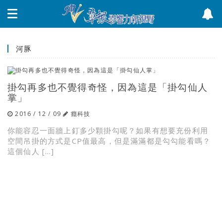
河豚
掛勾再多也不覺得奇怪，因為這是「掛勾仙人
掌」
2016 / 12 / 09
癮科技
你能容忍一面牆上釘多少顆掛勾呢？如果有想要充份利用
空間吊掛的方式是CP值最高，但是滿滿都是勾勾能看嗎？
這個仙人 […]