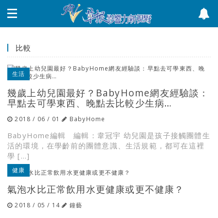
比較
生活
幾歲上幼兒園最好？BabyHome網友經驗談：
早點去可學東西、晚點去比較少生病…
2018 / 06 / 01
BabyHome
BabyHome編輯 編輯：韋冠宇 幼兒園是孩子接觸團體生
活的環境，在學齡前的團體意識、生活規範，都可在這裡
學 […]
健康
氣泡水比正常飲用水更健康或更不健康？
2018 / 05 / 14
鐘藝