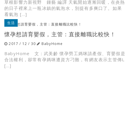
草根影響力新視野 鍾藝 編譯 天氣開始逐漸回暖，在炎熱
的日子裡來上一瓶冰鎮的氣泡水，別提有多爽口了。如果
看氣泡 […]
生活
懷孕想請育嬰假，主管：直接離職比較快！
2017 / 12 / 30
BabyHome
BabyHome 文：武美齡 懷孕勞工媽咪請產假、育嬰假是
合法權利，卻常有孕媽咪遭資方刁難，有網友表示主管傳L
[…]