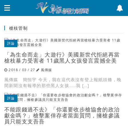
槍枝管制
評論
「為生命而走」大遊行》美國新世代拒絕再當
槍枝暴力受害者 11歲黑人女孩發言震撼全美
2018 / 03 / 27
風傳媒
風傳媒 簡恒宇 今天，我在這代表沒有登上報紙頭條，晚
間新聞沒有報導的那些黑人女孩……我 […]
評論
不能跟錢過不去》「你還要收步槍協會的政治
獻金嗎？」槍擊案倖存者當面質問，擁槍參議
員只能支支吾吾