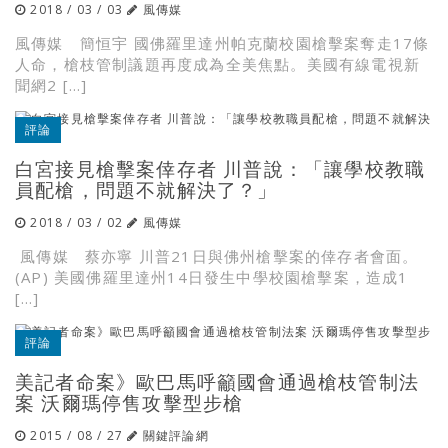
2018 / 03 / 03
風傳媒
風傳媒 簡恒宇 國佛羅里達州帕克蘭校園槍擊案奪走17條
人命，槍枝管制議題再度成為全美焦點。美國有線電視新
聞網2 […]
評論
白宮接見槍擊案倖存者 川普說：「讓學校教職
員配槍，問題不就解決了？」
2018 / 03 / 02
風傳媒
風傳媒 蔡亦寧 川普21日與佛州槍擊案的倖存者會面。
(AP) 美國佛羅里達州14日發生中學校園槍擊案，造成1
[…]
評論
美記者命案》歐巴馬呼籲國會通過槍枝管制法
案 沃爾瑪停售攻擊型步槍
2015 / 08 / 27
關鍵評論網