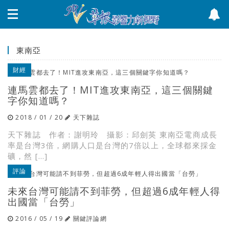
東南亞
財經
連馬雲都去了！MIT進攻東南亞，這三個關鍵
字你知道嗎？
2018 / 01 / 20
天下雜誌
天下雜誌 作者：謝明玲 攝影：邱劍英 東南亞電商成長
率是台灣3倍，網購人口是台灣的7倍以上，全球都來採金
礦，然 […]
評論
未來台灣可能請不到菲勞，但超過6成年輕人得
出國當「台勞」
2016 / 05 / 19
關鍵評論網