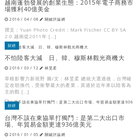
越南蓬勃發展的創業生態：2015年電子商務市
場獲利40億美金
2016 / 04 / 08
關鍵評論網
撰文：Yuan Photo Credit：Mark Fischer CC BY SA
2.0 越南從2011年 […]
財經
不怕陸客大減 日、韓、穆斯林觀光商機大
2016 / 03 / 12
林旻柔
草根影響力新視野 圖/文：林旻柔 總統大選過後，台灣確
定改朝換代，受衝擊最大的產業，莫過於近年來以陸客為
主的觀 […]
財經
台灣不該在東協單打獨鬥：是第二大出口市
場、年貿易金額更達936億美元
2016 / 01 / 05
關鍵評論網