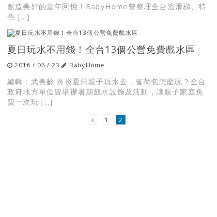
創造美好的童年回憶！BabyHome曾整理全台溜滑梯、特
色 […]
夏日玩水不用錢！全台13個公營免費戲水區
2016 / 06 / 23
BabyHome
編輯：武美齡 炎炎夏日親子玩水去，省荷包怎麼玩？全台
政府地方單位皆舉辦暑期戲水設施及活動，讓親子家庭免
費一次玩 […]
1
2