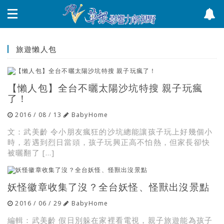
旅遊懶人包
【懶人包】全台不曬太陽沙坑特搜 親子玩瘋
了！
2016 / 08 / 13
BabyHome
文：武美齡 令小朋友瘋狂的沙坑總能讓孩子玩上好幾個小
時，若遇到烈日當頭，孩子玩興正高不怕熱，但家長卻快
被曬翻了 […]
妖怪徽章收集了沒？全台妖怪、怪獸出沒景點
2016 / 06 / 29
BabyHome
編輯：武美齡 假日別躲在家裡看電視，親子旅遊能為孩子