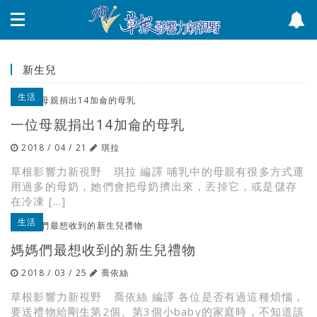
新生兒
生活
一位母親捐出14加侖的母乳
2018 / 04 / 21
琪拉
草根影響力新視野 琪拉 編譯 哺乳中的母親有很多方式運
用過多的母奶，她們會把母奶擠出來，丟掉它，或是儲存
在冷凍 […]
生活
媽媽們最想收到的新生兒禮物
2018 / 03 / 25
喬依絲
草根影響力新視野 喬依絲 編譯 各位是否有過這種煩惱，
要送禮物給剛生第2個、第3個小baby的家庭時，不知道該