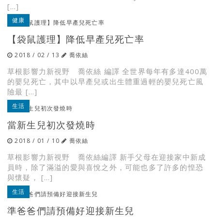
[…]
健康
【袋鼠護理】降低早產兒死亡率
2018 / 02 / 13
喬依絲
草根影響力新視野 喬依絲 編譯 全世界每年有多達400萬
的嬰兒死亡，其中以早產兒或出生體重過輕的嬰兒死亡風
險最 […]
生活
當新生兒初次發燒時
2018 / 01 / 10
喬依絲
草根影響力新視野 喬依絲編譯 新手父母在迎接家中新成
員時，除了滿溢的愛與喜悅之外，可能也多了許多的惶恐
與懷疑， […]
生活
準爸爸們請預備好迎接新生兒