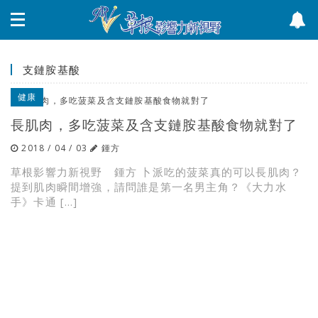
支鏈胺基酸
健康
長肌肉，多吃菠菜及含支鏈胺基酸食物就對了
2018 / 04 / 03
鍾方
草根影響力新視野 鍾方 卜派吃的菠菜真的可以長肌肉？
提到肌肉瞬間增強，請問誰是第一名男主角？《大力水
手》卡通 […]