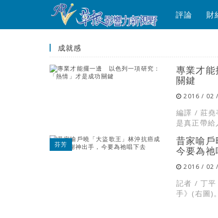
評論
財
成就感
專業才能
關鍵
2016 / 02 
編譯 / 
是真正帶給人
昔家喻戶
芬芳
今要為祂
2016 / 02 
記者 / 
手》(右圖)