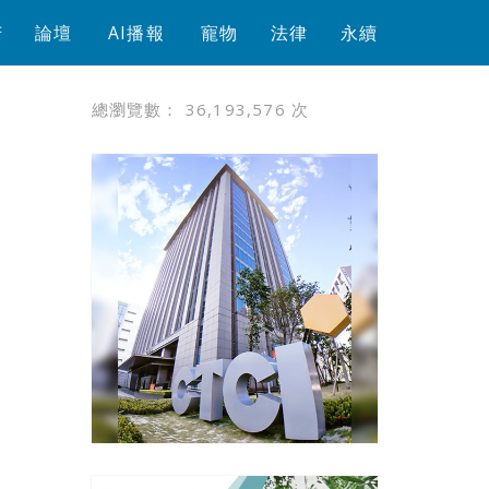
芳
論壇
AI播報
寵物
法律
永續
總瀏覽數：
36,193,576
次