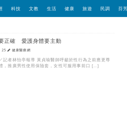
經
科技
文教
生活
健康
旅遊
民調
芬
要正確 愛護身體要主動
/ 25
健康醫療網
／記者林怡亭報導 黃貞瑜醫師呼籲於性行為之前應更尊
體，推廣男性使用保險套，女性可服用事前口 […]