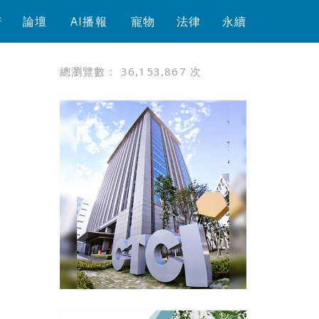
芳
論壇
AI播報
寵物
法律
永續
總瀏覽數：
36,153,867
次