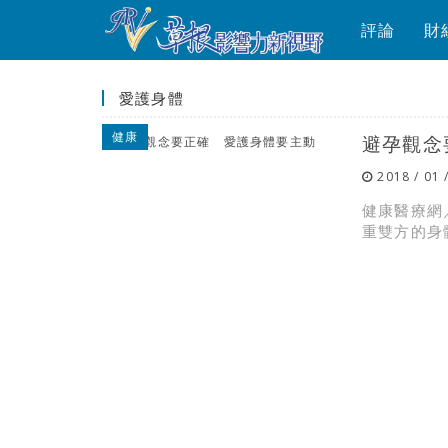
評論
財
愛護身體
健康
避孕觀念
2018 / 01 
健康醫療網
重雙方的身