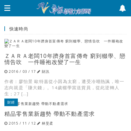
快速時尚
ＺＡＲＡ老闆10年躋身首富傳奇 窮到輟學、戀
情告吹 一件睡袍改變了一生
2016 / 03 / 17
財訊
作者：廖怡景 歐特嘉從小因為太窮，遭受冷嘲熱諷，唯一
志向就是「賺大錢」。14歲輟學當送貨員，從此逆轉人
生；27 […]
財經
精品零售業新趨勢 帶動不動產需求
2015 / 11 / 12
林旻柔