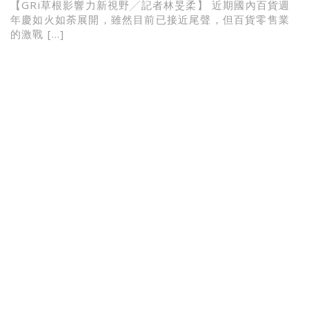
【GRi草根影響力新視野╱記者林旻柔】 近期國內百貨週
年慶如火如荼展開，雖然目前已接近尾聲，但百貨零售業
的激戰 […]