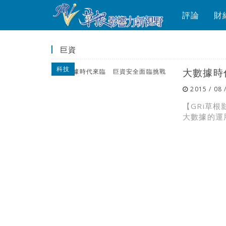
評論
財
巨資
科技
大數據時
2015 / 08 
【GRi草
大數據的運