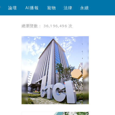
芳
論壇
AI播報
寵物
法律
永續
總瀏覽數：
36,196,496
次