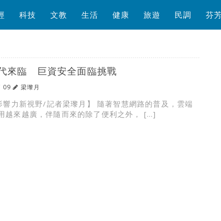
經
科技
文教
生活
健康
旅遊
民調
芬
代來臨 巨資安全面臨挑戰
/ 09
梁瓈月
根影響力新視野/記者梁瓈月】 隨著智慧網路的普及，雲端
用越來越廣，伴隨而來的除了便利之外， […]