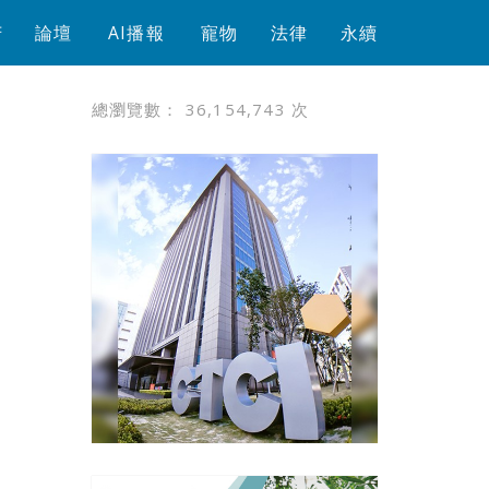
芳
論壇
AI播報
寵物
法律
永續
總瀏覽數：
36,154,743
次