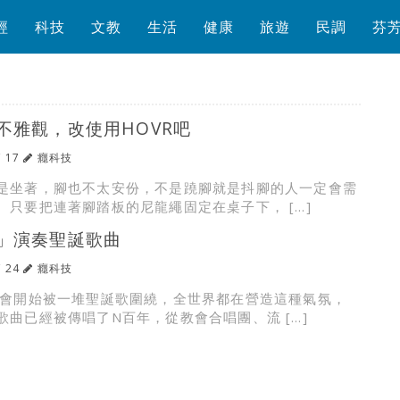
經
科技
文教
生活
健康
旅遊
民調
芬
不雅觀，改使用HOVR吧
/ 17
癮科技
是坐著，腳也不太安份，不是蹺腳就是抖腳的人一定會需
。只要把連著腳踏板的尼龍繩固定在桌子下， […]
」演奏聖誕歌曲
/ 24
癮科技
你會開始被一堆聖誕歌圍繞，全世界都在營造這種氣氛，
歌曲已經被傳唱了N百年，從教會合唱團、流 […]