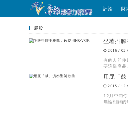
評論
財
屁股
坐著抖腳
2016 / 05 
有的人即使
要這樣產品
用屁「鼓
2015 / 12 
12月中旬
無論相關的