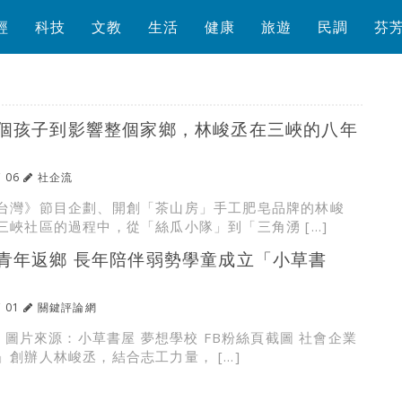
經
科技
文教
生活
健康
旅遊
民調
芬
個孩子到影響整個家鄉，林峻丞在三峽的八年
/ 06
社企流
台灣》節目企劃、開創「茶山房」手工肥皂品牌的林峻
三峽社區的過程中，從「絲瓜小隊」到「三角湧 […]
青年返鄉 長年陪伴弱勢學童成立「小草書
/ 01
關鍵評論網
n 圖片來源：小草書屋 夢想學校 FB粉絲頁截圖 社會企業
」創辦人林峻丞，結合志工力量， […]