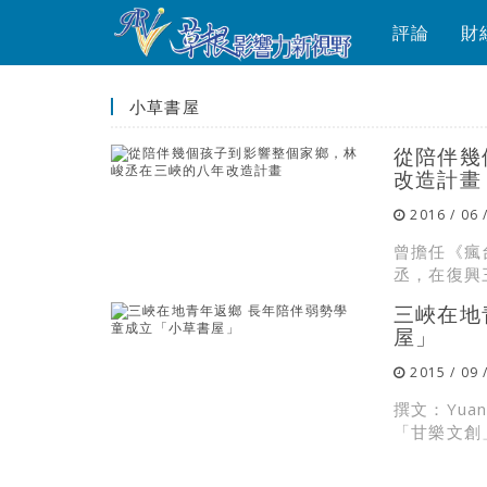
評論
財
小草書屋
從陪伴幾
改造計畫
2016 / 06 
曾擔任《瘋
丞，在復興
三峽在地
屋」
2015 / 09 
撰文：Yua
「甘樂文創