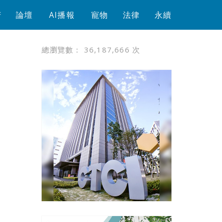
芳
論壇
AI播報
寵物
法律
永續
總瀏覽數：
36,187,666
次