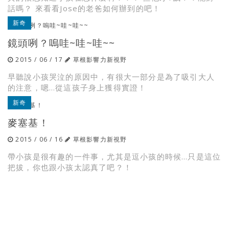
話嗎？ 來看看Jose的老爸如何辦到的吧！
新奇
鏡頭咧？嗚哇~哇~哇~~
2015 / 06 / 17
草根影響力新視野
早聽說小孩哭泣的原因中，有很大一部分是為了吸引大人
的注意，嗯…從這孩子身上獲得實證！
新奇
麥塞基！
2015 / 06 / 16
草根影響力新視野
帶小孩是很有趣的一件事，尤其是逗小孩的時候…只是這位
把拔，你也跟小孩太認真了吧？！