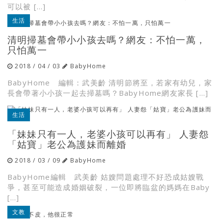
可以被 […]
生活
清明掃墓會帶小小孩去嗎？網友：不怕一萬，
只怕萬一
2018 / 04 / 03
BabyHome
BabyHome 編輯：武美齡 清明節將至，若家有幼兒，家
長會帶著小小孩一起去掃墓嗎？BabyHome網友家長 […]
生活
「妹妹只有一人，老婆小孩可以再有」 人妻怨
「姑寶」老公為護妹而離婚
2018 / 03 / 09
BabyHome
BabyHome編輯 武美齡 姑嫂問題處理不好恐成姑嫂戰
爭，甚至可能造成婚姻破裂，一位即將臨盆的媽媽在Baby
[…]
文教