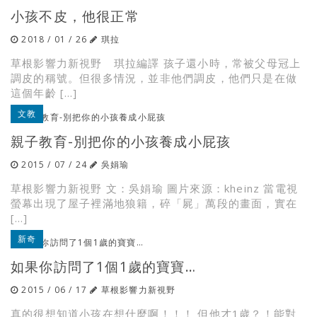
小孩不皮，他很正常
2018 / 01 / 26
琪拉
草根影響力新視野 琪拉編譯 孩子還小時，常被父母冠上
調皮的稱號。但很多情況，並非他們調皮，他們只是在做
這個年齡 […]
文教
親子教育-別把你的小孩養成小屁孩
2015 / 07 / 24
吳娟瑜
草根影響力新視野 文：吳娟瑜 圖片來源：kheinz 當電視
螢幕出現了屋子裡滿地狼籍，碎「屍」萬段的畫面，實在
[…]
新奇
如果你訪問了1個1歲的寶寶…
2015 / 06 / 17
草根影響力新視野
真的很想知道小孩在想什麼啊！！！ 但他才1歲？！能對