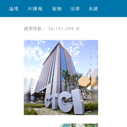
芳
論壇
AI播報
寵物
法律
永續
總瀏覽數：
36,161,396
次