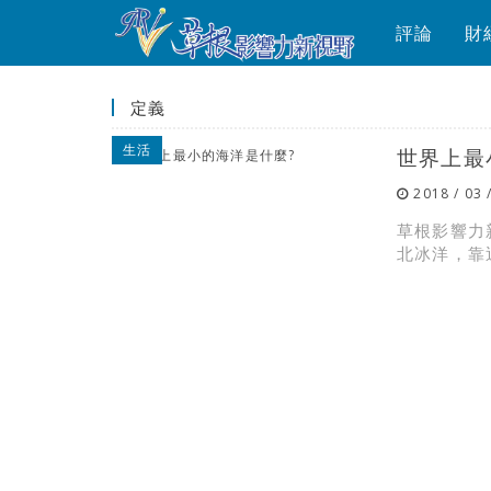
評論
財
定義
生活
世界上最
2018 / 03 
草根影響力
北冰洋，靠近