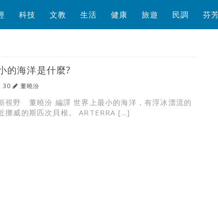
經
科技
文教
生活
健康
旅遊
民調
芬
小的海洋是什麼?
/ 30
董曉汾
新視野 董曉汾 編譯 世界上最小的海洋，有浮冰漂流的
挪威的斯匹次貝根。 ARTERRA […]