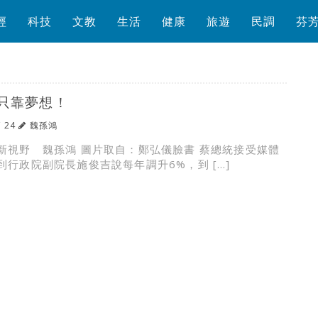
經
科技
文教
生活
健康
旅遊
民調
芬
只靠夢想！
/ 24
魏孫鴻
新視野 魏孫鴻 圖片取自：鄭弘儀臉書 蔡總統接受媒體
到行政院副院長施俊吉說每年調升6%，到 […]