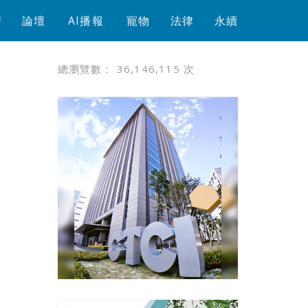
芳
論壇
AI播報
寵物
法律
永續
總瀏覽數：
36,146,115
次