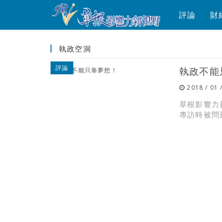
評論
財
執政空洞
評論
執政不能
2018 / 01 
草根影響力
專訪時被問