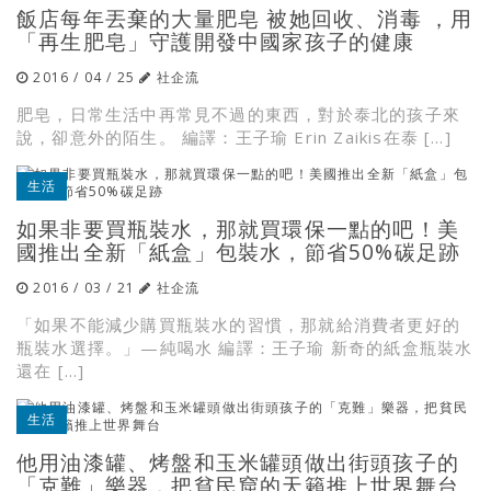
飯店每年丟棄的大量肥皂 被她回收、消毒 ，用
「再生肥皂」守護開發中國家孩子的健康
2016 / 04 / 25
社企流
肥皂，日常生活中再常見不過的東西，對於泰北的孩子來
說，卻意外的陌生。 編譯：王子瑜 Erin Zaikis在泰 […]
生活
如果非要買瓶裝水，那就買環保一點的吧！美
國推出全新「紙盒」包裝水，節省50%碳足跡
2016 / 03 / 21
社企流
「如果不能減少購買瓶裝水的習慣，那就給消費者更好的
瓶裝水選擇。」—純喝水 編譯：王子瑜 新奇的紙盒瓶裝水
還在 […]
生活
他用油漆罐、烤盤和玉米罐頭做出街頭孩子的
「克難」樂器，把貧民窟的天籟推上世界舞台