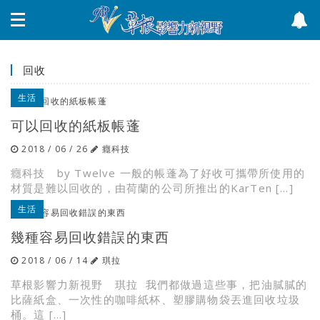
回收
生活
可以回收的紙板帳蓬
2018 / 06 / 26
癮科技
癮科技 by Twelve 一般的帳蓬為了好收可攜帶所使用的
材質是難以回收的，由荷蘭的公司所推出的KarTen […]
生活
幾種容易回收錯誤的東西
2018 / 06 / 14
琪拉
草根影響力新視野 琪拉 我們都做過這些事，把油膩膩的
比薩紙盒、一次性的咖啡紙杯、塑膠購物袋丟進回收垃圾
桶。這 […]