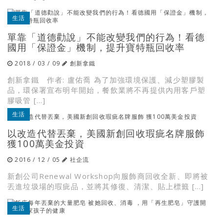
生活
單靠「道德勸說」不能改變我們的行為！看德
國用「保證金」機制，提升寶特瓶回收率
2018 / 03 / 09
創新拿鐵
創新拿鐵 作者: 盧佑喬 為了加強環境保護、減少塑膠製
品，環保署宣布明年開始，餐飲業將不再提供內用客戶塑
膠吸管 […]
生活
以改造代替丟棄，美國新創回收瑕疵名牌服飾
獲100萬美金投資
2016 / 12 / 05
社企流
新創公司Renewal Workshop向服飾商回收全新、即將被
丟進垃圾場的瑕疵品，並將其修復、清潔、貼上標籤 […]
生活