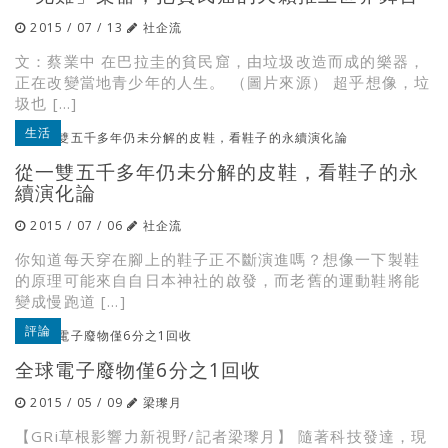
2015 / 07 / 13
社企流
文：蔡業中 在巴拉圭的貧民窟，由垃圾改造而成的樂器，
正在改變當地青少年的人生。 （圖片來源） 超乎想像，垃
圾也 […]
生活
從一雙五千多年仍未分解的皮鞋，看鞋子的永
續演化論
2015 / 07 / 06
社企流
你知道每天穿在腳上的鞋子正不斷演進嗎？想像一下製鞋
的原理可能來自自日本神社的啟發，而老舊的運動鞋將能
變成慢跑道 […]
評論
全球電子廢物僅6分之1回收
2015 / 05 / 09
梁瓈月
【GRi草根影響力新視野/記者梁瓈月】 隨著科技發達，現