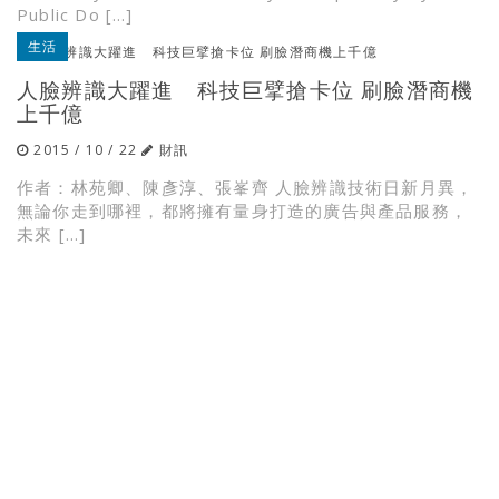
Public Do […]
生活
人臉辨識大躍進 科技巨擘搶卡位 刷臉潛商機
上千億
2015 / 10 / 22
財訊
作者：林苑卿、陳彥淳、張峯齊 人臉辨識技術日新月異，
無論你走到哪裡，都將擁有量身打造的廣告與產品服務，
未來 […]