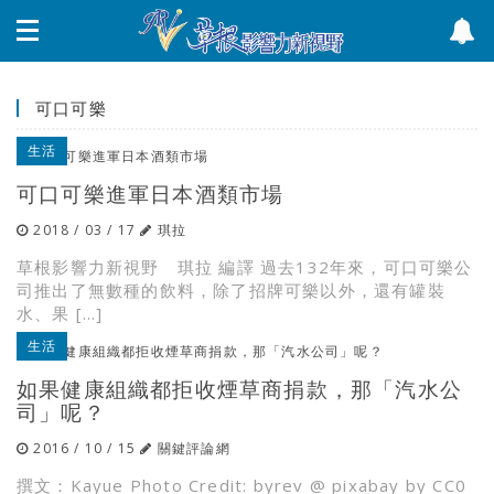
可口可樂
生活
可口可樂進軍日本酒類市場
2018 / 03 / 17
琪拉
草根影響力新視野 琪拉 編譯 過去132年來，可口可樂公
司推出了無數種的飲料，除了招牌可樂以外，還有罐裝
水、果 […]
生活
如果健康組織都拒收煙草商捐款，那「汽水公
司」呢？
2016 / 10 / 15
關鍵評論網
撰文：Kayue Photo Credit: byrev @ pixabay by CC0