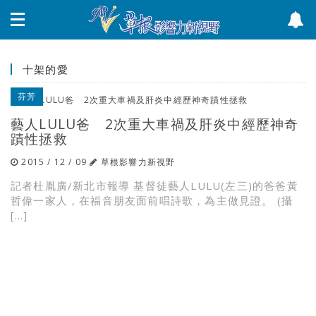
十架的愛
芬芳
藝人LULU爸 2次重大車禍及肝炎中經歷神奇
蹟性拯救
2015 / 12 / 09
草根影響力新視野
記者杜胤廣/新北市報導 基督徒藝人LULU(左三)的爸爸黃
哲偉一家人，在福音朋友面前唱詩歌，為主做見證。 (攝
[…]