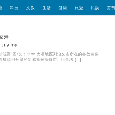
經
科技
文教
生活
健康
旅遊
民調
芬
家港
/ 01
李幸
新視野 圖/文：李幸 大溫地區列治文市所在的魯魯島像一
過鳥頭部分屬於新威斯敏斯特市。說是塊 […]