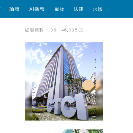
芳
論壇
AI播報
寵物
法律
永續
總瀏覽數：
36,146,035
次