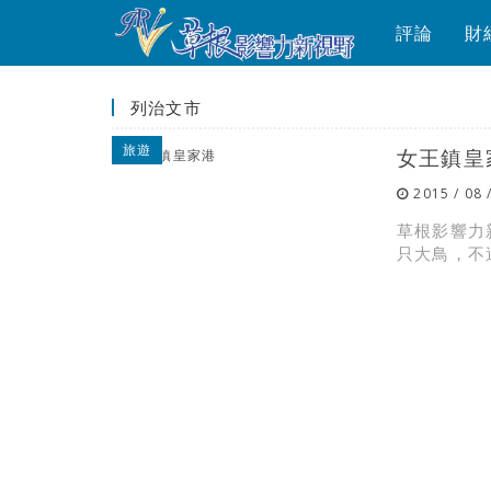
評論
財
列治文市
旅遊
女王鎮皇
2015 / 08 
草根影響力
只大鳥，不