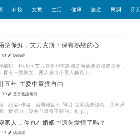
經
科技
文教
生活
健康
旅遊
民調
芬
兩招保鮮，艾力克斯：保有熱戀的心
/ 01
媽媽經
經編輯 Helen 艾力克斯和李詠嫻是演藝圈的模範夫妻，
年育有一雙兒女，兩人感情令眾人稱羨 […]
廿五年 主愛中重獲自由
/ 30
基督教論壇報
報 記者/作者: 論壇報副刊 阿明 以前我總認為，凡事只
衝、肯努力，沒有什麼得不到的；也 […]
變家人，你也在婚姻中遺失愛情了嗎？
/ 15
媽媽經