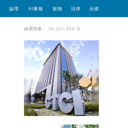
芳
論壇
AI播報
寵物
法律
永續
總瀏覽數：
36,201,456
次