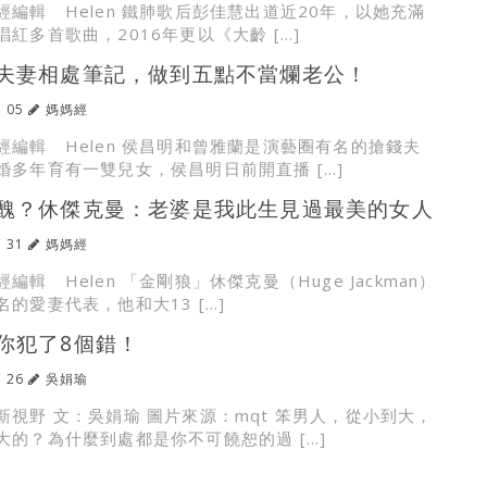
經編輯 Helen 鐵肺歌后彭佳慧出道近20年，以她充滿
紅多首歌曲，2016年更以《大齡 […]
夫妻相處筆記，做到五點不當爛老公！
/ 05
媽媽經
經編輯 Helen 侯昌明和曾雅蘭是演藝圈有名的搶錢夫
婚多年育有一雙兒女，侯昌明日前開直播 […]
醜？休傑克曼：老婆是我此生見過最美的女人
/ 31
媽媽經
編輯 Helen 「金剛狼」休傑克曼（Huge Jackman）
的愛妻代表，他和大13 […]
你犯了8個錯！
/ 26
吳娟瑜
新視野 文：吳娟瑜 圖片來源：mqt 笨男人，從小到大，
大的？為什麼到處都是你不可饒恕的過 […]