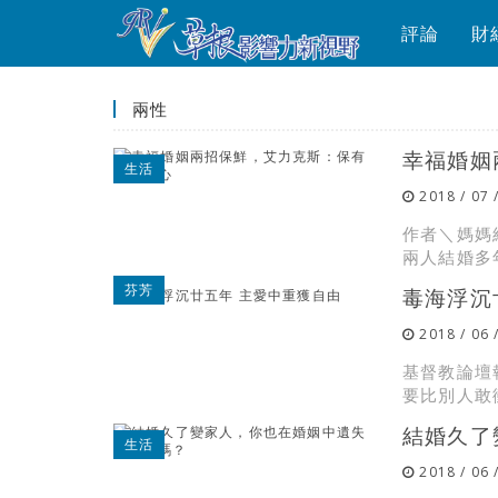
評論
財
兩性
幸福婚姻
生活
2018 / 07 
作者＼媽媽
兩人結婚多
芬芳
毒海浮沉
2018 / 06 
基督教論壇
要比別人敢
結婚久了
生活
2018 / 06 