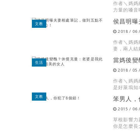
作者＼媽媽
力量的嗓音唱
侯昌明曝
文教
2018 / 06 
作者＼媽媽
妻，兩人結
當媽後變
生活
2018 / 05 
作者＼媽媽經
是好萊塢知名
文教
笨男人，
2015 / 06 
草根影響力
你是怎麼長