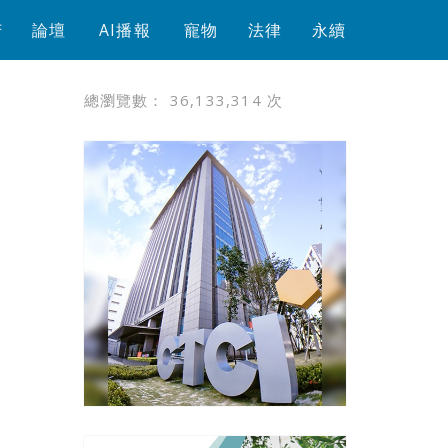
芳
論壇
AI播報
寵物
法律
永續
總瀏覽數：
36,133,314
次