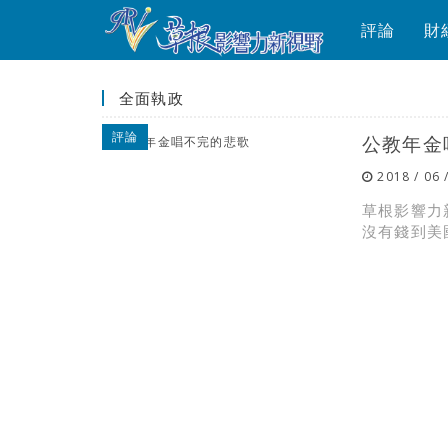
評論
財
全面執政
評論
公教年金
2018 / 06 
草根影響力
沒有錢到美