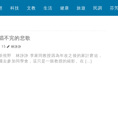
經
科技
文教
生活
健康
旅遊
民調
芬
唱不完的悲歌
/ 15
林諍諍
新視野 林諍諍 李家同教授因為年改之後的家計窘迫，
國去參加同學會，這只是一個教授的縮影。在 […]