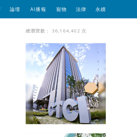
芳
論壇
AI播報
寵物
法律
永續
總瀏覽數：
36,164,402
次