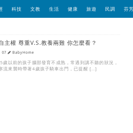
經
科技
文教
生活
健康
旅遊
民調
芬
主權 尊重V.S.教養兩難 你怎麼看？
/ 07
BabyHome
 5歲以前的孩子腦部發育不成熟，常遇到講不聽的狀況，
寒流來襲時帶著4歲孩子騎車出門，已提醒 […]