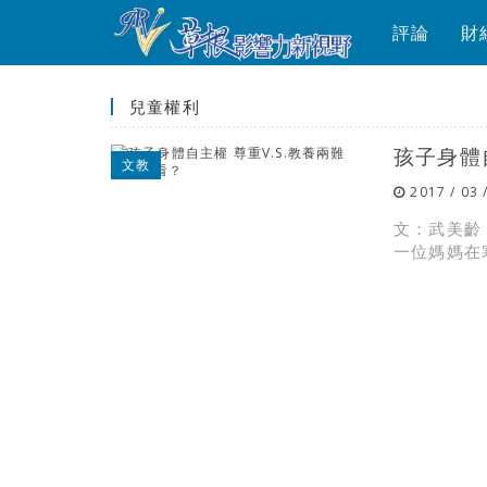
評論
財
兒童權利
孩子身體自
文教
2017 / 03 
文：武美齡
一位媽媽在