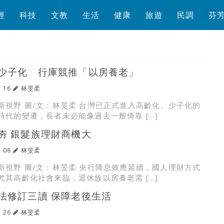
經
科技
文教
生活
健康
旅遊
民調
芬
少子化 行庫競推「以房養老」
/ 16
林旻柔
新視野 圖/文：林旻柔 台灣已正式進入高齡化、少子化的
時代的變遷，長者未必能像過去一般倚靠 […]
夯 銀髮族理財商機大
/ 08
林旻柔
新視野 圖/文：林旻柔 央行降息效應延續，國人理財方式
尤其高齡化社會來臨，退休族以房養老需 […]
法修訂三讀 保障老後生活
/ 26
林旻柔