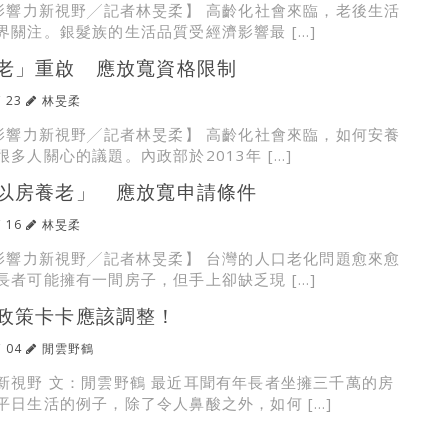
根影響力新視野╱記者林旻柔】 高齡化社會來臨，老後生活
界關注。銀髮族的生活品質受經濟影響最 […]
老」重啟 應放寬資格限制
/ 23
林旻柔
根影響力新視野╱記者林旻柔】 高齡化社會來臨，如何安養
多人關心的議題。內政部於2013年 […]
以房養老」 應放寬申請條件
/ 16
林旻柔
根影響力新視野╱記者林旻柔】 台灣的人口老化問題愈來愈
長者可能擁有一間房子，但手上卻缺乏現 […]
政策卡卡應該調整！
/ 04
閒雲野鶴
新視野 文：閒雲野鶴 最近耳聞有年長者坐擁三千萬的房
平日生活的例子，除了令人鼻酸之外，如何 […]