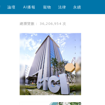
芳
論壇
AI播報
寵物
法律
永續
總瀏覽數：
36,206,954
次