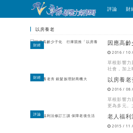
評論
財
以房養老
因應高齡
財經
2016 / 10 
草根影響力
社會，加上
財經
以房養老
2016 / 08 
草根影響力
更為多元。
評論
老人福利
2015 / 11 