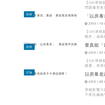
【GRi草
問題備受各
財經
「以房養
2015 / 10 
【GRi草
晚年，成為很
要真能「
財經
2015 / 07 
【GRi草
嚴重，有些
評論
以房養老
2015 / 05 
草根影響力
子而沒錢過