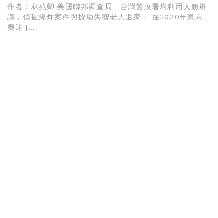
作者：林苑卿 美國聯邦調查局、台灣警政署均利用人臉辨
識，偵破爆炸案件與協助失智老人返家； 在2020年東京
奧運 […]