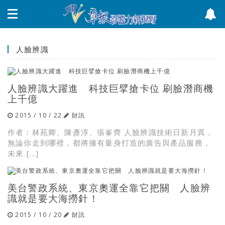
人臉辨識
人臉辨識大躍進 科技巨擘搶卡位 刷臉潛商機
上千億
2015 / 10 / 22
財訊
作者：林苑卿、陳彥淳、張峯齊 人臉辨識技術日新月異，
無論你走到哪裡，都將擁有量身打造的廣告與產品服務，
未來 […]
美台警政系統、東京奧運全靠它把關 人臉辨
識就是要大海撈針！
2015 / 10 / 20
財訊