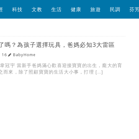
經
科技
文教
生活
健康
旅遊
民調
芬
了嗎？為孩子選擇玩具，爸媽必知3大雷區
/ 16
BabyHome
：韋冠宇 當新手爸媽滿心歡喜迎接寶寶的出生，龐大的育
之而來，除了照顧寶寶的生活大小事，打理 […]