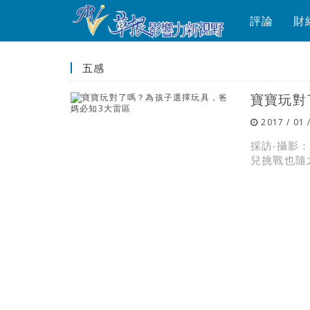
評論
財
五感
寶寶玩對
2017 / 01 
採訪‧攝影
兒挑戰也隨