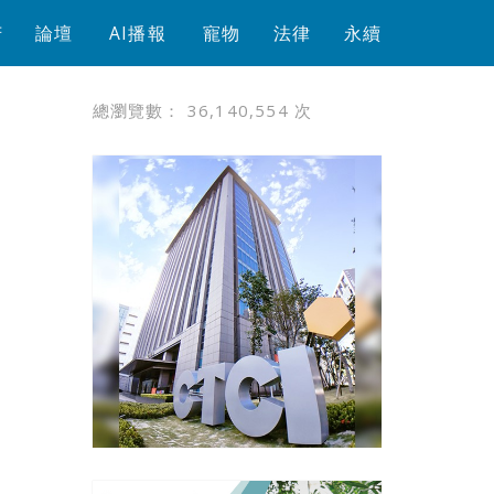
芳
論壇
AI播報
寵物
法律
永續
總瀏覽數：
36,140,554
次