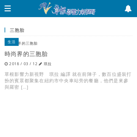
三胞胎
生活
時尚界的三胞胎
2018 / 03 / 12
琪拉
草根影響力新視野 琪拉 編譯 就在前陣子，數百位盛裝打
扮的賓眾都聚集在紐約市中央車站旁的餐廳，他們是來參
與羅密 […]