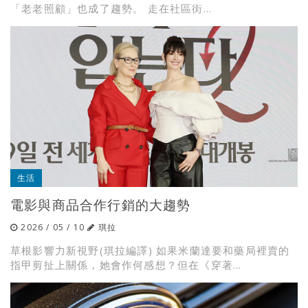
「老老照顧」也成了趨勢。 走在社區街...
生活
電影與商品合作行銷的大趨勢
2026 / 05 / 10
琪拉
草根影響力新視野(琪拉編譯) 如果米蘭達要和藥局裡賣的
指甲剪扯上關係，她會作何感想？但在《穿著...