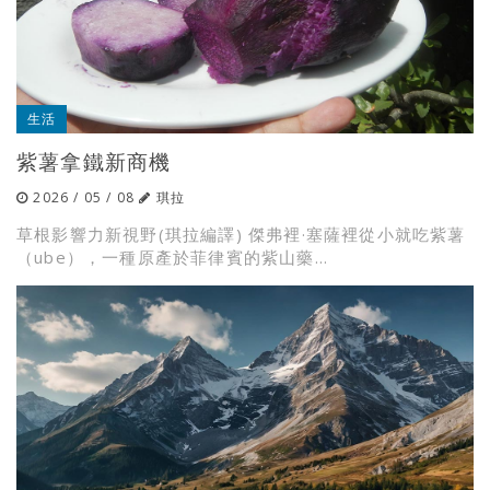
生活
紫薯拿鐵新商機
2026 / 05 / 08
琪拉
草根影響力新視野(琪拉編譯) 傑弗裡·塞薩裡從小就吃紫薯
（ube），一種原產於菲律賓的紫山藥...