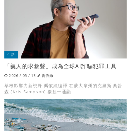
生活
「親人的求救聲」成為全球AI詐騙犯罪工具
2026 / 05 / 13
喬依絲
草根影響力新視野 喬依絲編譯 在蒙大拿州的克里斯·桑普
森 (Kris Sampson) 接起一通顯...