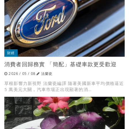
財經
消費者回歸務實 「簡配」基礎車款更受歡迎
2026 / 05 / 08
法蘭瓷
草根影響力新視野 法蘭瓷編譯 隨著美國新車平均價格逼近
5 萬美元大關，汽車市場正出現顯著的消...