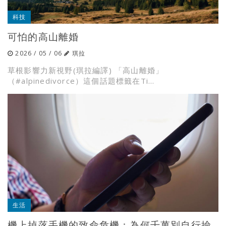
科技
可怕的高山離婚
2026 / 05 / 06
琪拉
草根影響力新視野(琪拉編譯) 「高山離婚」
（#alpinedivorce）這個話題標籤在Ti...
生活
機上掉落手機的致命危機：為何千萬別自行撿