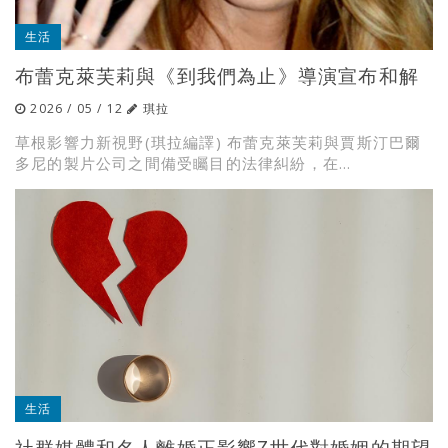
生活
布蕾克萊芙莉與《到我們為止》導演宣布和解
2026 / 05 / 12
琪拉
草根影響力新視野(琪拉編譯) 布蕾克萊芙莉與賈斯汀巴爾
多尼的製片公司之間備受矚目的法律糾紛，在...
生活
社群媒體和名人離婚正影響Z世代對婚姻的期望