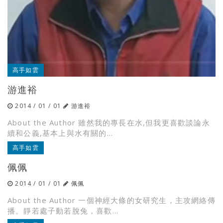
高手如雲
游進裕
2014 / 01 / 01
游進裕
About the Author 雖然我的專長在水,但我更喜歡談論永
續和公義,基本上與水有關的...
高手如雲
佩佩
2014 / 01 / 01
佩佩
About the Author 一個神經大條的女研究生，主攻網絡傳
播。靜若處子動若脫兔，喜歡...