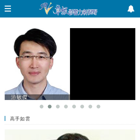
游敏傑
高手如雲